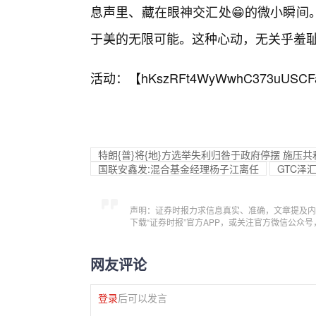
息声里、藏在眼神交汇处😁的微小瞬间
于美的无限可能。这种心动，无关乎羞
活动：【
hKszRFt4WyWwhC373uUSCF
特朗{普}将{地}方选举失利归咎于政府停摆 施压
国联安鑫发:混合基金经理杨子江离任
GTC泽
声明：证券时报力求信息真实、准确，文章提及内
下载“证券时报”官方APP，或关注官方微信公众
网友评论
登录
后可以发言