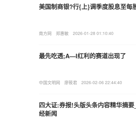
美国制商银?行{上}调季度股息至每股
南方网
郑惠敏
2026-01-28 01:10:40
最先吃透;A—I红利的赛道出现了
中国文明网
廖筱君
2026-02-06 22:44:40
四大证:券报!头版头条内容精华摘要_2
经新闻