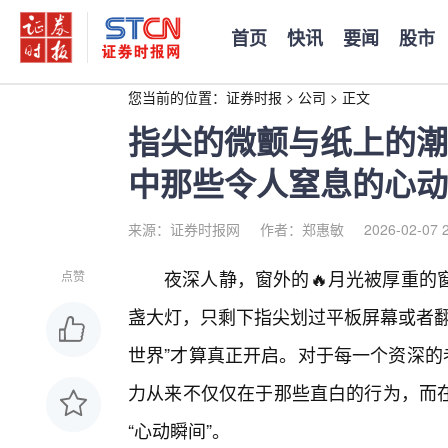
首页
快讯
要闻
股市
您当前的位置：
证券时报
>
公司
>
正文
指尖的微颤与纸上的潮
中那些令人窒息的心动
来源：证券时报网
作者：郑惠敏
2026-02-07 
夜深人静，窗外的🔥月光被厚重的
点赞
盏大灯，只剩下指尖划过平板屏幕或者翻
世界”才算真正开启。对于每一个资深的
力从来不仅仅在于那些直白的行为，而
“心动瞬间”。