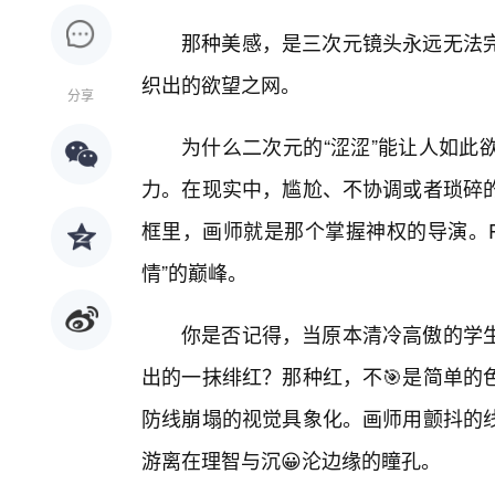
那种美感，是三次元镜头永远无法
织出的欲望之网。
分享
为什么二次元的“涩涩”能让人如此
力。在现实中，尴尬、不协调或者琐碎
框里，画师就是那个掌握神权的导演。Pa
情”的巅峰。
你是否记得，当原本清冷高傲的学
出的一抹绯红？那种红，不🎯是简单的
防线崩塌的视觉具象化。画师用颤抖的
游离在理智与沉😀沦边缘的瞳孔。