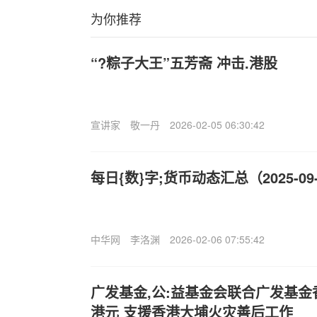
为你推荐
“?粽子大王”五芳斋 冲击.港股
宣讲家
敬一丹
2026-02-05 06:30:42
每日{数}字;货币动态汇总（2025-09
中华网
李洛渊
2026-02-06 07:55:42
广发基金,公:益基金会联合广发基金
港元 支援香港大埔火灾善后工作