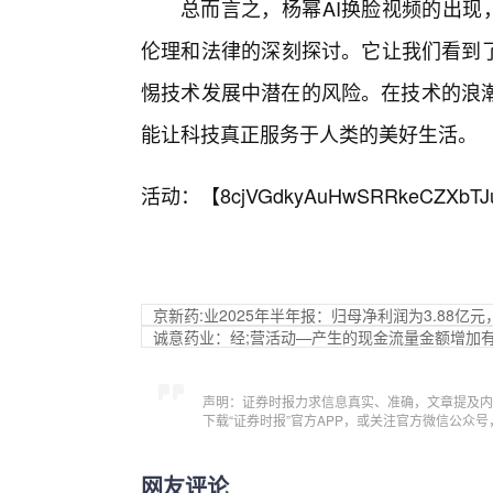
总而言之，杨幂AI换脸视频的出现
伦理和法律的深刻探讨。它让我们看到了
惕技术发展中潜在的风险。在技术的浪
能让科技真正服务于人类的美好生活。
活动：【
8cjVGdkyAuHwSRRkeCZXbTJ
京新药:业2025年半年报：归母净利润为3.88亿元
诚意药业：经;营活动—产生的现金流量金额增加
声明：证券时报力求信息真实、准确，文章提及内
下载“证券时报”官方APP，或关注官方微信公众
网友评论