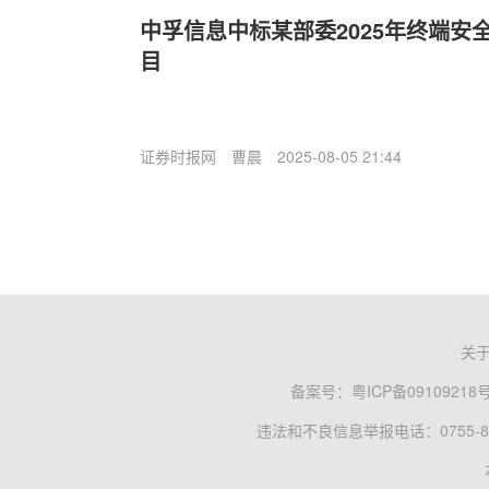
中孚信息中标某部委2025年终端安全
目
证券时报网
曹晨
2025-08-05 21:44
关
备案号：
粤ICP备09109218
违法和不良信息举报电话：0755-83