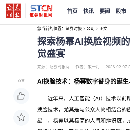
首页
快讯
要闻
股市
您当前的位置：
证券时报
>
公司
>
正文
探索杨幂AI换脸视频
觉盛宴
来源：证券时报网
作者：敬一丹
2026-02-07 
AI换脸技术：杨幂数字替身的诞生
点赞
近年来，人工智能（AI）技术以前
换脸技术，尤其是与公众人物相结合的
星中，杨幂以其极高的人气和辨识度，成